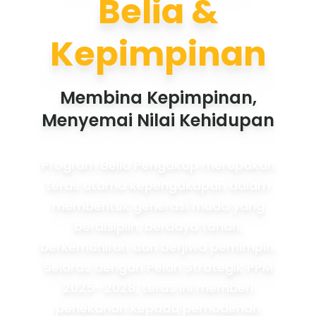
Belia &
Kepimpinan
Membina Kepimpinan,
Menyemai Nilai Kehidupan
Program Belia Pengakap merupakan
teras utama kepengakapan dalam
membentuk generasi muda yang
berdisiplin, berdaya tahan,
berkemahiran dan berjiwa pemimpin.
Selaras dengan Pelan Strategik PPM
2025–2028, teras ini memberi
penekanan kepada pemodenan