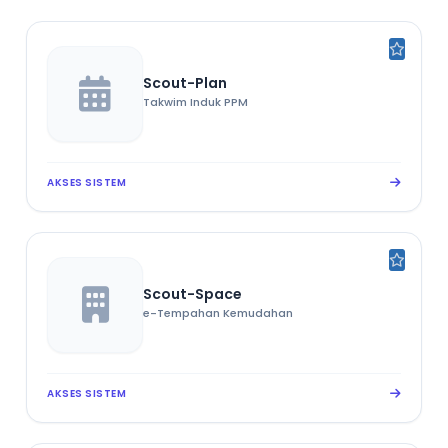
Scout-Plan
Takwim Induk PPM
AKSES SISTEM
Scout-Space
e-Tempahan Kemudahan
AKSES SISTEM