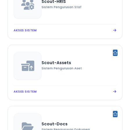
Scout-HRIS
Sistem Pengurusan Staf
AKSES SISTEM
Scout-Assets
Sistem Pengurusan Aset
AKSES SISTEM
Scout-Docs
Sistem Pengurusan Dokumen