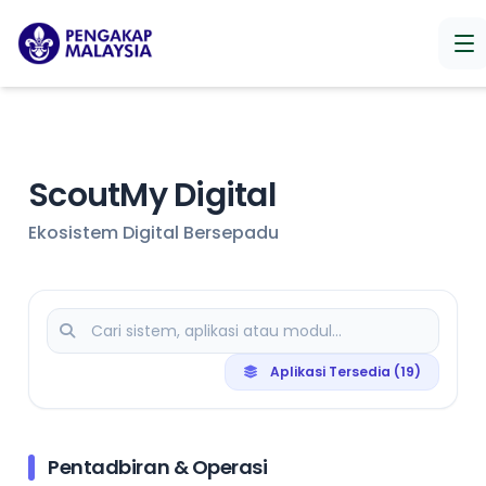
ScoutMy Digital
Ekosistem Digital Bersepadu
Aplikasi Tersedia (19)
Pentadbiran & Operasi