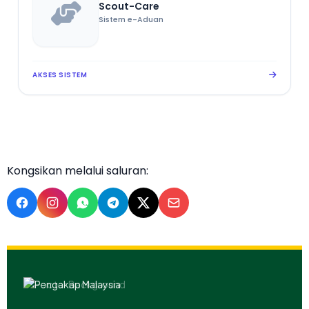
Scout-Care
Sistem e-Aduan
AKSES SISTEM
Kongsikan melalui saluran:
Sistem Nama
KATEGORI