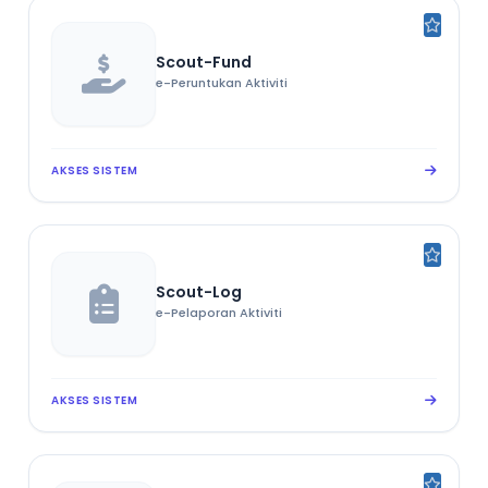
Scout-Fund
e-Peruntukan Aktiviti
AKSES SISTEM
Scout-Log
e-Pelaporan Aktiviti
AKSES SISTEM