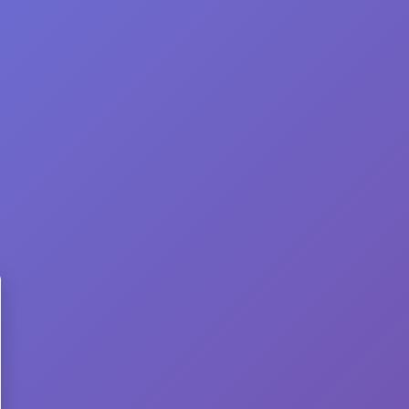
Log Keluar
0
JUMLAH PENYERTAAN
YERTAAN
PENULIS
STATUS
TINDAKAN