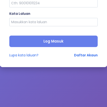
Kata Laluan
Log Masuk
Lupa kata laluan?
Daftar Akaun