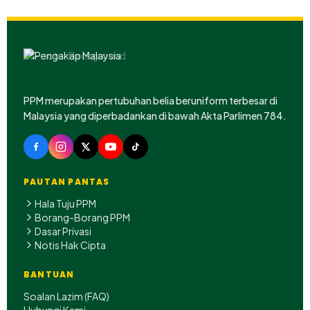
PPM merupakan pertubuhan belia beruniform terbesar di
Malaysia yang diperbadankan di bawah Akta Parlimen 784.
PAUTAN PANTAS
Hala Tuju PPM
Borang-Borang PPM
Dasar Privasi
Notis Hak Cipta
BANTUAN
Soalan Lazim (FAQ)